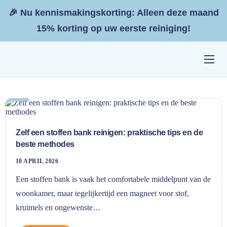
🎉 Nu kennismakingskorting: Alleen deze maand
15% korting op uw eerste reiniging!
Home
10
apr
Diensten
Resultaten
Zelf een stoffen bank reinigen: praktische tips en de
Tarieven
beste methodes
Zakelijk
10 APRIL 2026
Een stoffen bank is vaak het comfortabele middelpunt van de
Contact
woonkamer, maar tegelijkertijd een magneet voor stof,
kruimels en ongewenste…