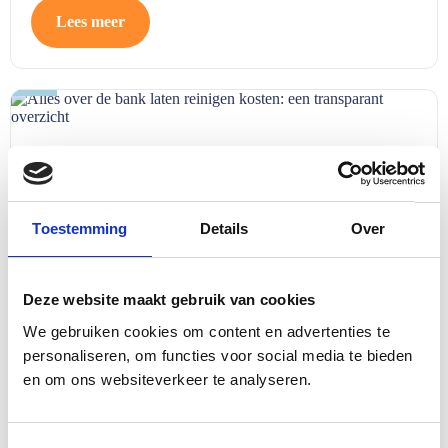
Lees meer
01
apr
Alles over de bank laten reinigen kosten: een
transparant overzicht
1 APRIL 2026
Toestemming
Details
Over
U geniet dagelijks van uw zitmeubels, maar na verloop van
tijd hopen stof, kruimels en vlekken zich ongemerkt op.
Deze website maakt gebruik van cookies
Voordat…
We gebruiken cookies om content en advertenties te
personaliseren, om functies voor social media te bieden
Lees meer
en om ons websiteverkeer te analyseren.
23
mrt