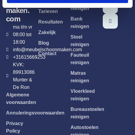
schoon
Home
Meubels
e
reinigen
maken.
Tarieven
com
Bank
Resultaten
reinigen
ma t/m vr
Zakelijk
08:00 tot
Stoel
18:00
Blog
reinigen
info@meubelschoonmaken.com
Contact
Fauteuil
+31615669253
reinigen
KVK:
89913086
Matras
Munter &
reinigen
De Ron
Vloerkleed
Algemene
reinigen
voorwaarden
Bureaustoelen
Annuleringsvoorwaarden
reinigen
Privacy
Autostoelen
Policy
reinigen