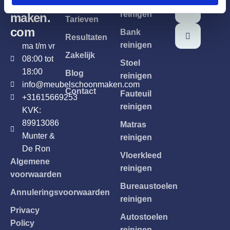
schoon
Home
Meubels
e
reinigen
maken.
Tarieven
com
Bank
Resultaten
reinigen
ma t/m vr
Zakelijk
08:00 tot
Stoel
18:00
Blog
reinigen
info@meubelschoonmaken.com
Contact
Fauteuil
+31615669253
reinigen
KVK:
89913086
Matras
Munter &
reinigen
De Ron
Vloerkleed
Algemene
reinigen
voorwaarden
Bureaustoelen
Annuleringsvoorwaarden
reinigen
Privacy
Autostoelen
Policy
reinigen