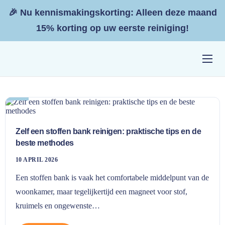
🎉 Nu kennismakingskorting: Alleen deze maand
15% korting op uw eerste reiniging!
Home
10
apr
Diensten
Resultaten
Zelf een stoffen bank reinigen: praktische tips en de
Tarieven
beste methodes
Zakelijk
10 APRIL 2026
Een stoffen bank is vaak het comfortabele middelpunt van de
Contact
woonkamer, maar tegelijkertijd een magneet voor stof,
kruimels en ongewenste…