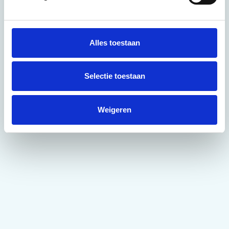
n
g
s
s
Alles toestaan
e
l
e
Selectie toestaan
c
t
Weigeren
i
e