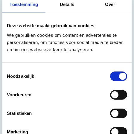
Toestemming
Details
Over
Deze website maakt gebruik van cookies
We gebruiken cookies om content en advertenties te
personaliseren, om functies voor social media te bieden
en om ons websiteverkeer te analyseren.
T
Noodzakelijk
o
e
s
Voorkeuren
t
e
m
Statistieken
m
i
Marketing