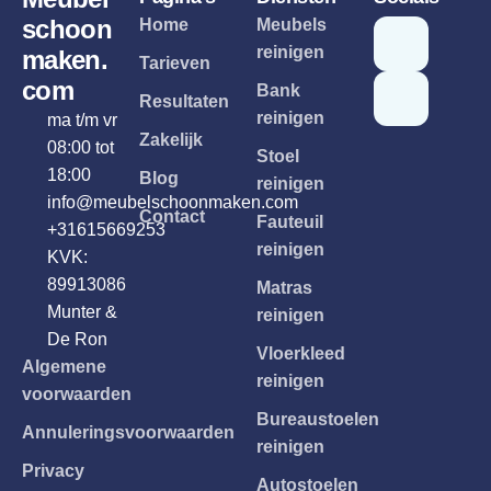
schoon
Home
Meubels
reinigen
maken.
Tarieven
com
Bank
Resultaten
reinigen
ma t/m vr
Zakelijk
08:00 tot
Stoel
18:00
Blog
reinigen
info@meubelschoonmaken.com
Contact
Fauteuil
+31615669253
reinigen
KVK:
89913086
Matras
Munter &
reinigen
De Ron
Vloerkleed
Algemene
reinigen
voorwaarden
Bureaustoelen
Annuleringsvoorwaarden
reinigen
Privacy
Autostoelen