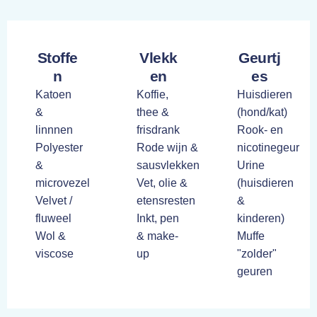
Stoffe
Vlekk
Geurtj
n
en
es
Katoen
Koffie,
Huisdieren
&
thee &
(hond/kat)
linnnen
frisdrank
Rook- en
Polyester
Rode wijn &
nicotinegeur
&
sausvlekken
Urine
microvezel
Vet, olie &
(huisdieren
Velvet /
etensresten
&
fluweel
Inkt, pen
kinderen)
Wol &
& make-
Muffe
viscose
up
"zolder"
geuren