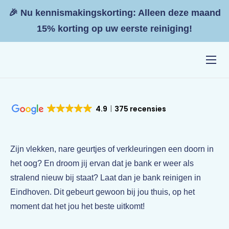
🎉 Nu kennismakingskorting: Alleen deze maand
15% korting op uw eerste reiniging!
Home
Diensten
4.9
375 recensies
Resultaten
Tarieven
Zijn vlekken, nare geurtjes of verkleuringen een doorn in
Zakelijk
het oog? En droom jij ervan dat je bank er weer als
stralend nieuw bij staat? Laat dan je bank reinigen in
Contact
Eindhoven. Dit gebeurt gewoon bij jou thuis, op het
moment dat het jou het beste uitkomt!