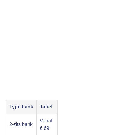
Type bank
Tarief
Vanaf
2-zits bank
€ 69