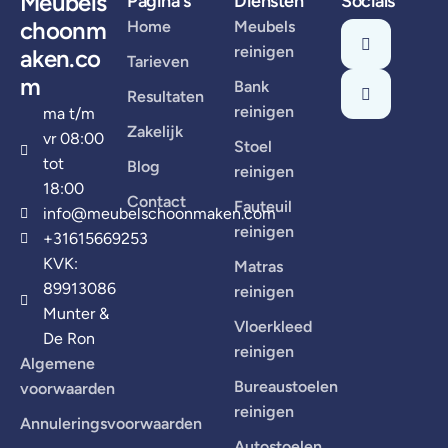
Meubels
Pagina's
Diensten
Socials
choonm
Home
Meubels
reinigen
aken.co
Tarieven
m
Bank
Resultaten
reinigen
ma t/m
Zakelijk
vr 08:00
Stoel
tot
Blog
reinigen
18:00
Contact
Fauteuil
info@meubelschoonmaken.com
reinigen
+31615669253
KVK:
Matras
89913086
reinigen
Munter &
Vloerkleed
De Ron
reinigen
Algemene
Bureaustoelen
voorwaarden
reinigen
Annuleringsvoorwaarden
Autostoelen