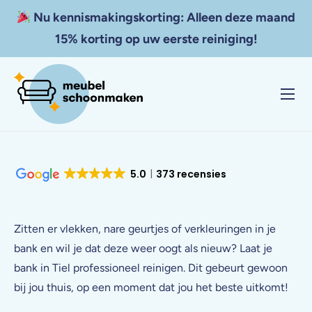
Nu kennismakingskorting: Alleen deze maand
15% korting op uw eerste reiniging!
Home
Diensten
5.0
373 recensies
Resultaten
Tarieven
Zitten er vlekken, nare geurtjes of verkleuringen in je
Zakelijk
bank en wil je dat deze weer oogt als nieuw? Laat je
Contact
bank in Tiel professioneel reinigen. Dit gebeurt gewoon
bij jou thuis, op een moment dat jou het beste uitkomt!