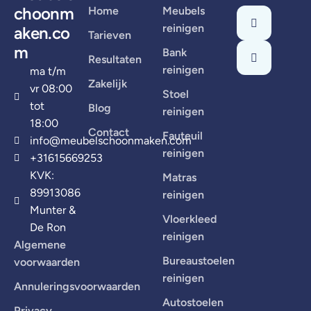
choonm
Home
Meubels
reinigen
aken.co
Tarieven
m
Bank
Resultaten
reinigen
ma t/m
Zakelijk
vr 08:00
Stoel
tot
Blog
reinigen
18:00
Contact
Fauteuil
info@meubelschoonmaken.com
reinigen
+31615669253
KVK:
Matras
89913086
reinigen
Munter &
Vloerkleed
De Ron
reinigen
Algemene
Bureaustoelen
voorwaarden
reinigen
Annuleringsvoorwaarden
Autostoelen
Privacy