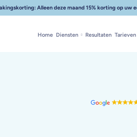
kingskorting: Alleen deze maand 15% korting op uw ee
Home
Diensten
Resultaten
Tarieven