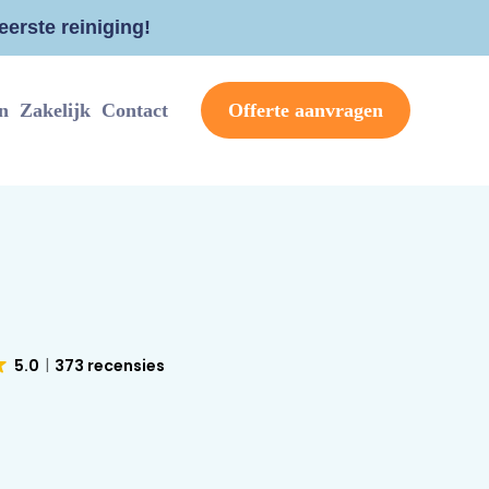
erste reiniging!
n
Zakelijk
Contact
Offerte aanvragen
5.0
373 recensies