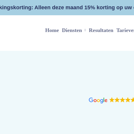
ingskorting: Alleen deze maand 15% korting op uw e
Home
Diensten
Resultaten
Tarieve