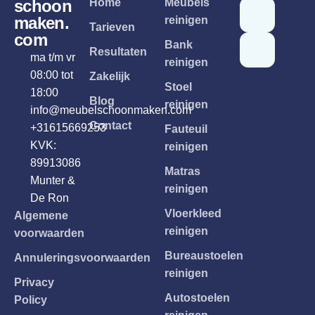
schoon
Home
Meubels
maken.
reinigen
Tarieven
com
Bank
Resultaten
ma t/m vr
reinigen
08:00 tot
Zakelijk
Stoel
18:00
Blog
reinigen
info@meubelschoonmaken.com
Contact
+31615669253
Fauteuil
KVK:
reinigen
89913086
Matras
Munter &
reinigen
De Ron
Vloerkleed
Algemene
reinigen
voorwaarden
Bureaustoelen
Annuleringsvoorwaarden
reinigen
Privacy
Autostoelen
Policy