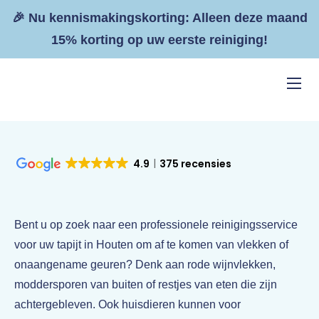
🎉 Nu kennismakingskorting: Alleen deze maand
15% korting op uw eerste reiniging!
Home
Diensten
4.9
375 recensies
Resultaten
Tarieven
Bent u op zoek naar een professionele reinigingsservice
Zakelijk
voor uw tapijt in Houten om af te komen van vlekken of
Contact
onaangename geuren? Denk aan rode wijnvlekken,
moddersporen van buiten of restjes van eten die zijn
achtergebleven. Ook huisdieren kunnen voor