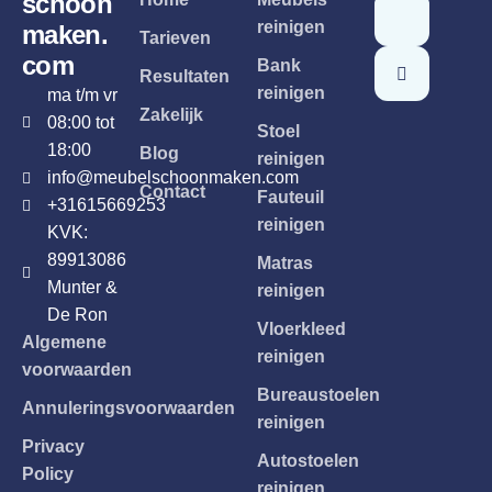
schoon
reinigen
maken.
Tarieven
com
Bank
Resultaten
reinigen
ma t/m vr
Zakelijk
08:00 tot
Stoel
18:00
Blog
reinigen
info@meubelschoonmaken.com
Contact
Fauteuil
+31615669253
reinigen
KVK:
89913086
Matras
Munter &
reinigen
De Ron
Vloerkleed
Algemene
reinigen
voorwaarden
Bureaustoelen
Annuleringsvoorwaarden
reinigen
Privacy
Autostoelen
Policy
reinigen