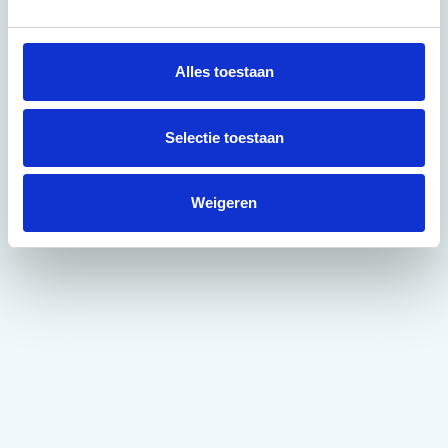
g
s
s
Alles toestaan
e
l
e
Selectie toestaan
c
t
Weigeren
i
e