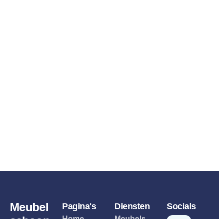
Meubel
Pagina's
Diensten
Socials
Home
Meubels