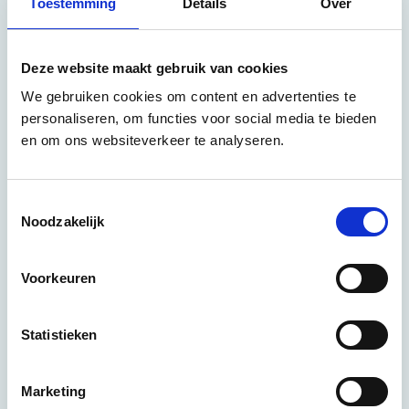
Toestemming
Details
Over
Deze website maakt gebruik van cookies
We gebruiken cookies om content en advertenties te
personaliseren, om functies voor social media te bieden
en om ons websiteverkeer te analyseren.
T
Noodzakelijk
o
e
s
Voorkeuren
t
e
m
Statistieken
m
i
Marketing
n