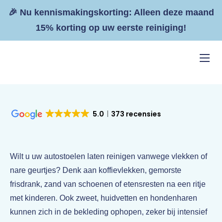
🎉 Nu kennismakingskorting: Alleen deze maand
15% korting op uw eerste reiniging!
Home
Diensten
5.0
373 recensies
Resultaten
Tarieven
Wilt u uw autostoelen laten reinigen vanwege vlekken of
Zakelijk
nare geurtjes? Denk aan koffievlekken, gemorste
Contact
frisdrank, zand van schoenen of etensresten na een ritje
met kinderen. Ook zweet, huidvetten en hondenharen
kunnen zich in de bekleding ophopen, zeker bij intensief