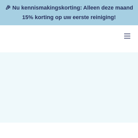
🎉 Nu kennismakingskorting: Alleen deze maand
15% korting op uw eerste reiniging!
Home
Diensten
Resultaten
Tarieven
Zakelijk
Contact