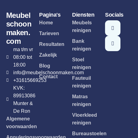
Meubel
Pagina's
Diensten
Socials
schoon
Home
Meubels
reinigen
maken.
Tarieven
com
Bank
Resultaten
reinigen
ma t/m vr
Zakelijk
08:00 tot
Stoel
18:00
Blog
reinigen
info@meubelschoonmaken.com
Contact
Fauteuil
+31615669253
reinigen
KVK:
89913086
Matras
Munter &
reinigen
De Ron
Vloerkleed
Algemene
reinigen
voorwaarden
Bureaustoelen
Annuleringsvoorwaarden