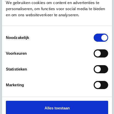
We gebruiken cookies om content en advertenties te
personaliseren, om functies voor social media te bieden
en om ons websiteverkeer te analyseren.
T
Noodzakelijk
o
e
s
Voorkeuren
t
e
m
Statistieken
m
i
Marketing
n
g
s
s
Alles toestaan
e