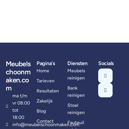
Meubels
Pagina's
Diensten
Socials
choonm
Home
Meubels
reinigen
aken.co
Tarieven
m
Bank
Resultaten
reinigen
ma t/m
Zakelijk
vr 08:00
Stoel
tot
Blog
reinigen
18:00
Contact
Fauteuil
info@meubelschoonmaken.com