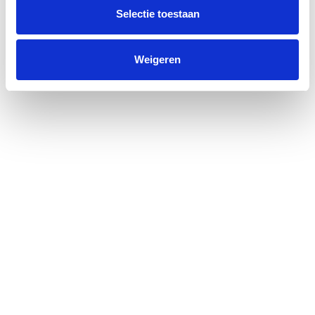
e
Selectie toestaan
c
t
Weigeren
i
e