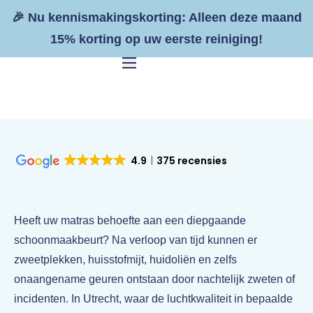
🎉 Nu kennismakingskorting: Alleen deze maand
15% korting op uw eerste reiniging!
Home
Diensten
Meubels reinigen
4.9
375 recensies
Bank reinigen
Stoelen reinigen
Heeft uw matras behoefte aan een diepgaande
schoonmaakbeurt? Na verloop van tijd kunnen er
Fauteuil reinigen
zweetplekken, huisstofmijt, huidoliën en zelfs
Matras reinigen
onaangename geuren ontstaan door nachtelijk zweten of
incidenten. In Utrecht, waar de luchtkwaliteit in bepaalde
Vloerkleden reinigen