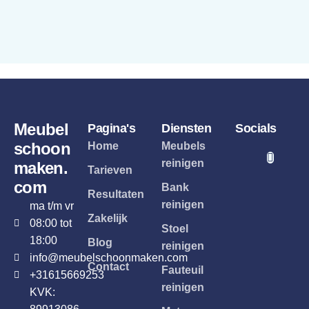
Meubel
Pagina's
Diensten
Socials
schoon
Home
Meubels
reinigen
maken.
Tarieven
com
Bank
Resultaten
reinigen
ma t/m vr
Zakelijk
08:00 tot
Stoel
18:00
Blog
reinigen
info@meubelschoonmaken.com
Contact
Fauteuil
+31615669253
reinigen
KVK: