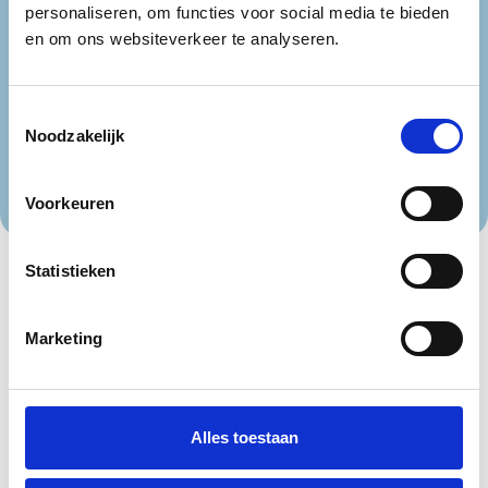
Antwerpen
Henegouwen
personaliseren, om functies voor social media te bieden
Limburg
Luik
en om ons websiteverkeer te analyseren.
Oost-Vlaanderen
Vlaams-Brabant
T
Waals-Brabant
Noodzakelijk
o
West-Vlaanderen
e
s
Voorkeuren
t
e
m
Statistieken
m
i
Marketing
n
g
s
s
Alles toestaan
e
l