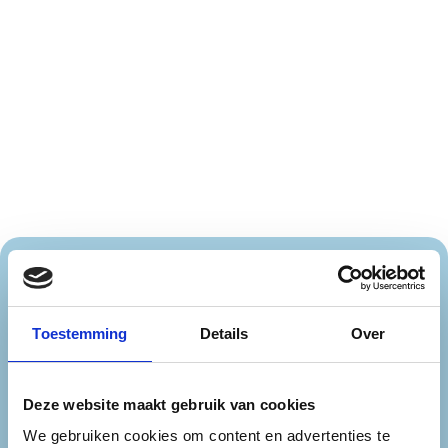
🇳🇱 Nederland
Toestemming
Details
Over
🇧🇪 België
Limburg
Noord-Brabant
Noord-Holland
Utrecht
Deze website maakt gebruik van cookies
Zeeland
Zuid-Holland
We gebruiken cookies om content en advertenties te