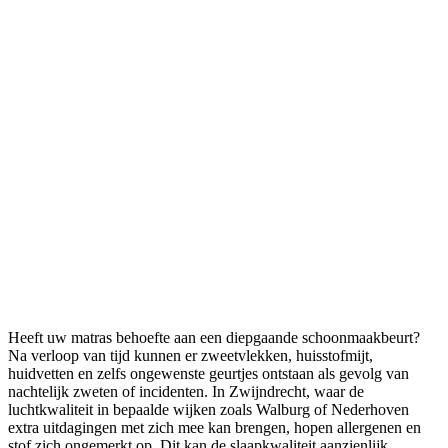
Heeft uw matras behoefte aan een diepgaande schoonmaakbeurt?
Na verloop van tijd kunnen er zweetvlekken, huisstofmijt,
huidvetten en zelfs ongewenste geurtjes ontstaan als gevolg van
nachtelijk zweten of incidenten. In Zwijndrecht, waar de
luchtkwaliteit in bepaalde wijken zoals Walburg of Nederhoven
extra uitdagingen met zich mee kan brengen, hopen allergenen en
stof zich ongemerkt op. Dit kan de slaapkwaliteit aanzienlijk