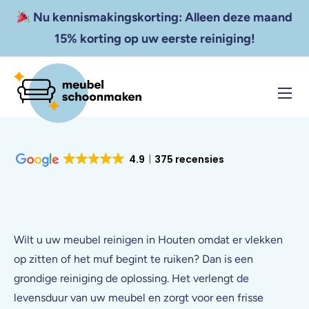
Nu kennismakingskorting: Alleen deze maand
15% korting op uw eerste reiniging!
Home
Diensten
4.9
375 recensies
Resultaten
Tarieven
Zakelijk
Wilt u uw meubel reinigen in Houten omdat er vlekken
op zitten of het muf begint te ruiken? Dan is een
Contact
grondige reiniging de oplossing. Het verlengt de
levensduur van uw meubel en zorgt voor een frisse