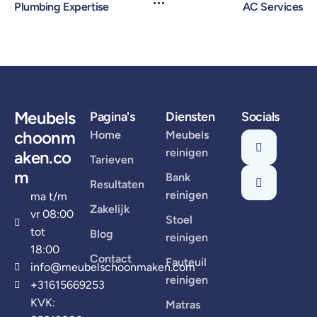
Plumbing Expertise
AC Services
Meubels
Pagina's
Diensten
Socials
choonm
Home
Meubels
reinigen
aken.co
Tarieven
m
Bank
Resultaten
reinigen
ma t/m
Zakelijk
vr 08:00
Stoel
tot
Blog
reinigen
18:00
Contact
Fauteuil
info@meubelschoonmaken.com
reinigen
+31615669253
KVK:
Matras