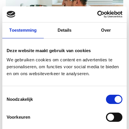
Toestemming
Details
Over
Deze website maakt gebruik van cookies
We gebruiken cookies om content en advertenties te
personaliseren, om functies voor social media te bieden
en om ons websiteverkeer te analyseren.
MAINTENANCE
T
Plumbing Expertise
Noodzakelijk
o
e
View project
s
Voorkeuren
t
e