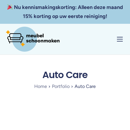
Nu kennismakingskorting: Alleen deze maand
15% korting op uw eerste reiniging!
Home
Diensten
Auto Care
Resultaten
Tarieven
Home
Portfolio
Auto Care
Zakelijk
Contact