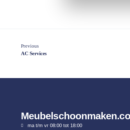
n
g
s
s
e
l
e
Previous
c
AC Services
t
i
e
Meubelschoonmaken.c
ma t/m vr 08:00 tot 18:00