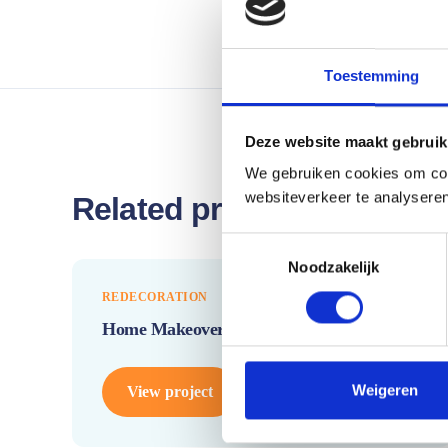
Toestemming
Deze website maakt gebruik
We gebruiken cookies om cont
websiteverkeer te analyseren
Related projects
T
Noodzakelijk
o
e
REDECORATION
s
Home Makeover
t
e
m
Weigeren
View project
m
i