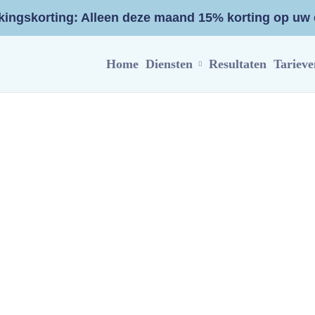
ingskorting: Alleen deze maand 15% korting op uw e
Home
Diensten
Resultaten
Tarieve